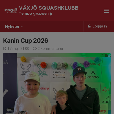
VÄXJÖ SQUASHKLUBB
Tempo gruppen jr
Logga in
Nyheter
Kanin Cup 2026
17 maj, 21:00
2 kommentarer