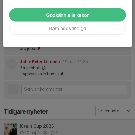
Godkänn alla kakor
Kommentarer
Bara nödvändiga
Karl Johan Myhrberg
18 maj, 15:33
Vilken härlig helg,
bra jobbat!
John-Peter Lindberg
19 maj, 11:35
Bra jobbat! 😃
Hoppas ni alla hade kul.
Tidigare nyheter
Kanin Cup 2026
17 maj, 21:00
2