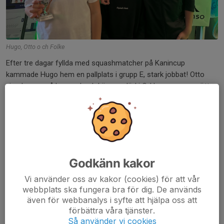
Hugo, Otto o ch Folke
Efter tre dagar fyllda med squashmatcher på Kanincup
kammade Hugo hem en pallplats i grupp E, stark jobbat! Otto
visade prov på bra spel och kämparglöd i C-klassen men mötte
på lite för tufft motstånd. Folke kämpade friskt i B-klassen och
lyckades avsluta med en vinst efter en snöplig förlust i det
avgörande femte gamet i den näst sista matchen trots
matchbollar. Totalt närvarade 87 ungdomar ifrån Sundsvall i norr
till Malmö i söder. Ett stort antal spelare övernattade på
squashbanorna vilket skapade en stark gemenskap över
Godkänn kakor
klubbgränserna. Något som också höjde stämningen var
besöket på Liseberg under lördagen.
Vi använder oss av kakor (cookies) för att vår
webbplats ska fungera bra för dig. De används
även för webbanalys i syfte att hjälpa oss att
/Christoffer
förbättra våra tjänster.
Så använder vi cookies
Dela nyhet