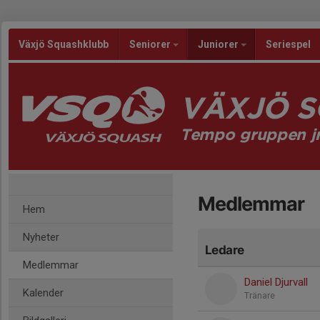
Växjö Squashklubb
Seniorer
Juniorer
Seriespel
VÄXJÖ 
Tempo gruppen j
Medlemmar
Hem
Nyheter
Ledare
Medlemmar
Daniel Djurvall
Kalender
Tränare