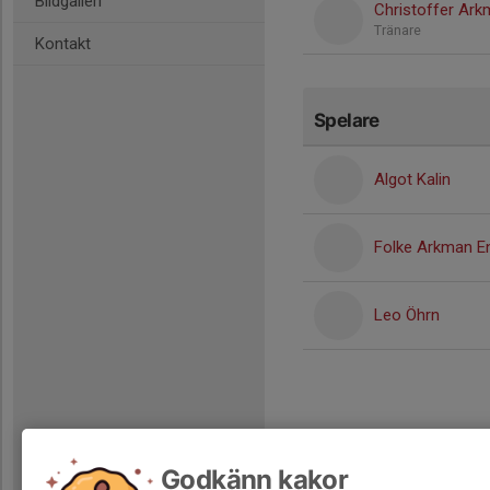
Bildgalleri
Christoffer Ark
Tränare
Kontakt
Spelare
Algot Kalin
Folke Arkman E
Leo Öhrn
Godkänn kakor