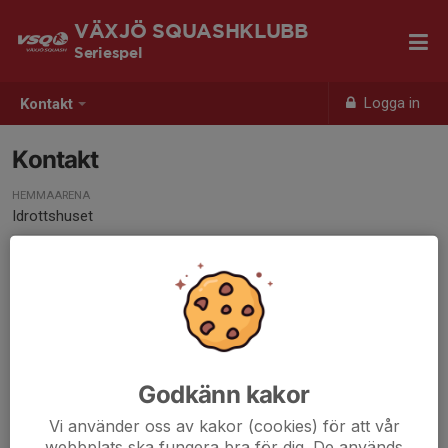
VÄXJÖ SQUASHKLUBB
Seriespel
Logga in
Kontakt
Kontakt
HEMMAARENA
Idrottshuset
Godkänn kakor
Vi använder oss av kakor (cookies) för att vår
webbplats ska fungera bra för dig. De används