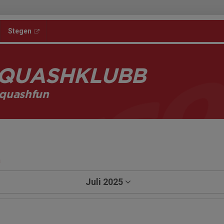
Stegen
SQUASHKLUBB
quashfun
a
Juli 2025