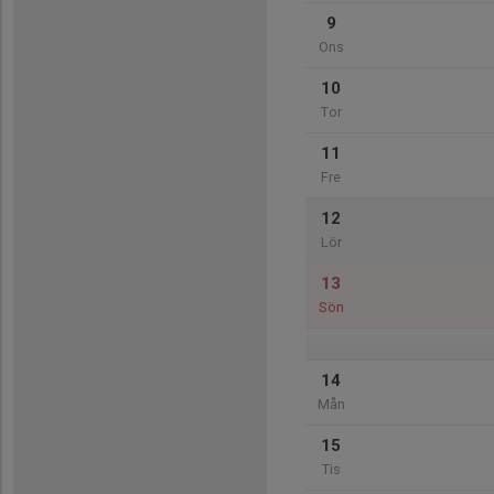
9
Ons
10
Tor
11
Fre
12
Lör
13
Sön
14
Mån
15
Tis