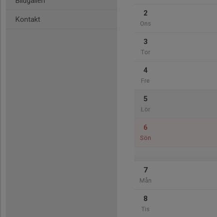
Bildgalleri
2
Kontakt
Ons
3
Tor
4
Fre
5
Lör
6
Sön
7
Mån
8
Tis