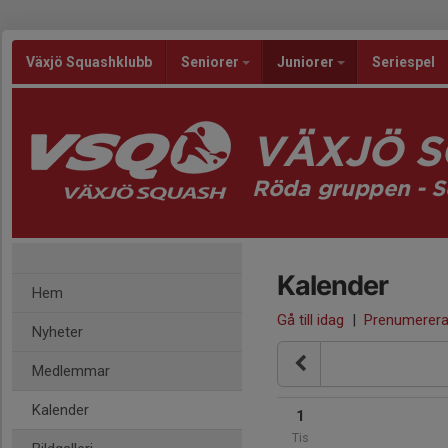
Växjö Squashklubb
Seniorer
Juniorer
Seriespel
VÄXJÖ 
Röda gruppen - S
Kalender
Hem
Gå till idag
|
Prenumerer
Nyheter
Medlemmar
Kalender
1
Tis