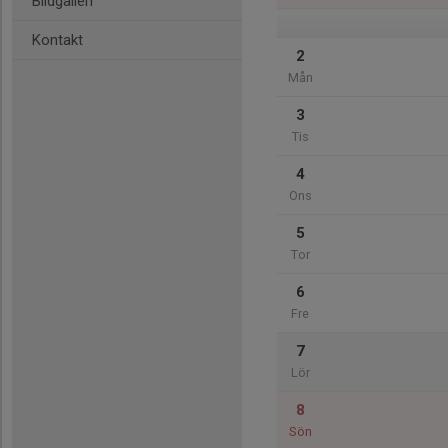
Bildgalleri
Kontakt
2
Mån
3
Tis
4
Ons
5
Tor
6
Fre
7
Lör
8
Sön