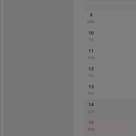
9
Mån
10
Tis
11
Ons
12
Tor
13
Fre
14
Lör
15
Sön