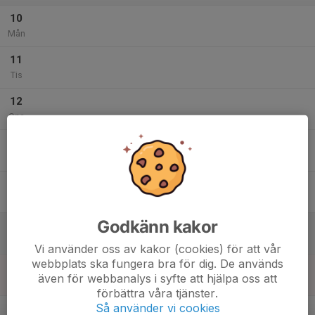
10
Mån
11
Tis
12
Ons
13
Tor
14
Fre
Godkänn kakor
15
Lör
Vi använder oss av kakor (cookies) för att vår
webbplats ska fungera bra för dig. De används
16
även för webbanalys i syfte att hjälpa oss att
Sön
förbättra våra tjänster.
v.34
Så använder vi cookies