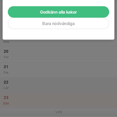
17
Mån
Godkänn alla kakor
18
Bara nödvändiga
Tis
19
Ons
20
Tor
21
Fre
22
Lör
23
Sön
v.35