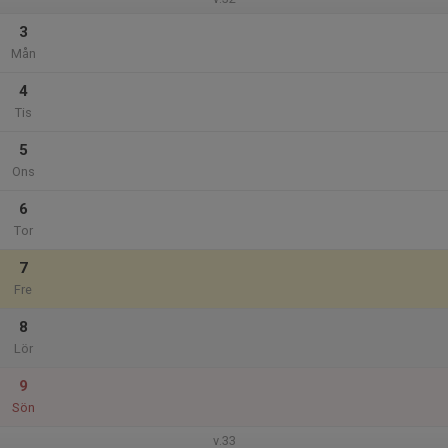
3
Mån
4
Tis
5
Ons
6
Tor
7
Fre
8
Lör
9
Sön
v.33