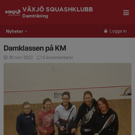
VÄXJÖ SQUASHKLUBB
Damträning
Logga in
Nyheter
Damklassen på KM
30 nov 2022
0 kommentarer