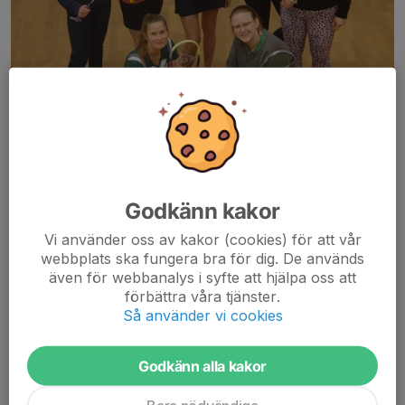
Godkänn kakor
Vi använder oss av kakor (cookies) för att vår
webbplats ska fungera bra för dig. De används
även för webbanalys i syfte att hjälpa oss att
Damklassen KM 2022
förbättra våra tjänster.
I år hade vi en rekordstor damklass: 8 personer (dock 1 blev
Så använder vi cookies
sjuk). Dessutom har vi i träningsgruppen ytterligare 5 damer som
inte kunde vara med i helgen! Damsquashen växer!
Godkänn alla kakor
Dela nyhet