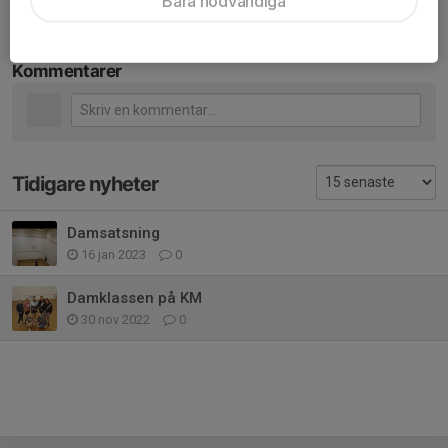
Bara nödvändiga
Kommentarer
Tidigare nyheter
Damsatsning
16 jan 2023
0
Damklassen på KM
30 nov 2022
0