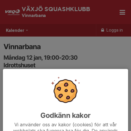
VÄXJÖ SQUASHKLUBB
Vinnarbana
Logga in
Kalender
Vinnarbana
Måndag 12 jan, 19:00-20:30
Idrottshuset
Samling: 18:50
Vid deltagande av minst 9 spelare utlovas ett pris till
vinnaren!
Kom i god tid, för efter en kort gemensam uppvärmning
Godkänn kakor
kör vi igång 6-minuters matcher.
Vi använder oss av kakor (cookies) för att vår
webbplats ska fungera bra för dig. De används