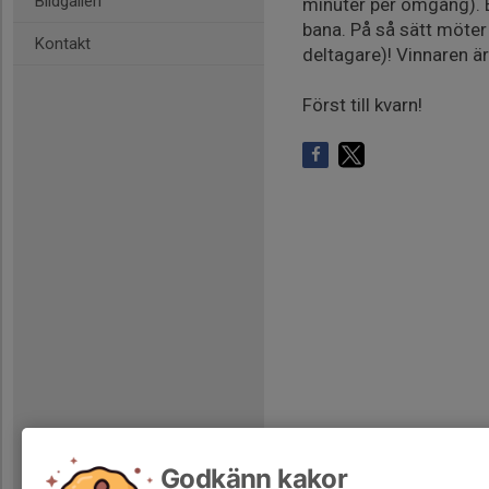
Bildgalleri
minuter per omgång). E
bana. På så sätt möter 
Kontakt
deltagare)! Vinnaren ä
Först till kvarn!
Godkänn kakor