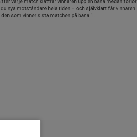
fter varje match klättrar vinnaren upp en bana medan förlora
du nya motståndare hela tiden – och självklart får vinnaren e
r den som vinner sista matchen på bana 1.