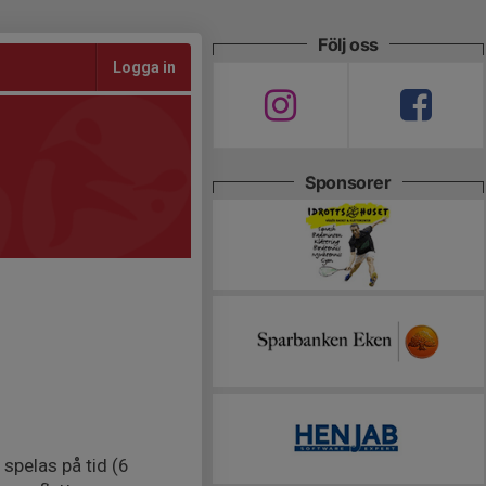
Följ oss
Logga in
Sponsorer
spelas på tid (6