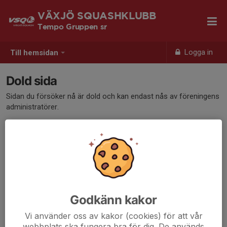
VÄXJÖ SQUASHKLUBB
Tempo Gruppen sr
Logga in
Till hemsidan
Dold sida
Sidan du försöker nå är dold och kan endast nås av föreningens
administratörer.
Godkänn kakor
Vi använder oss av kakor (cookies) för att vår
webbplats ska fungera bra för dig. De används